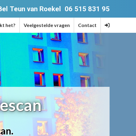
 Bel Teun van Roekel
06 515 831 95
kt het?
Veelgestelde vragen
Contact
tescan
an.