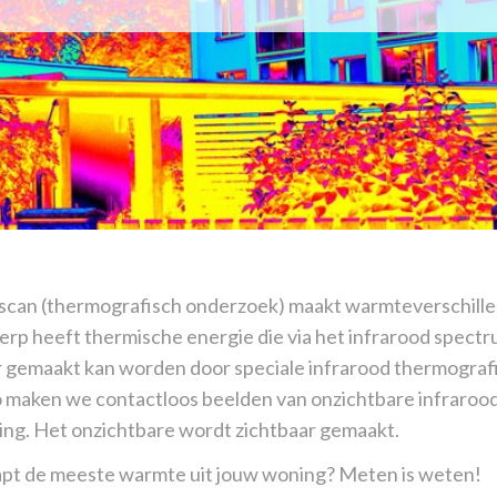
can (thermografisch onderzoek) maakt warmteverschillen
rp heeft thermische energie die via het infrarood spectr
 gemaakt kan worden door speciale infrarood thermograf
 maken we contactloos beelden van onzichtbare infrarood
ing. Het onzichtbare wordt zichtbaar gemaakt.
pt de meeste warmte uit jouw woning? Meten is weten!