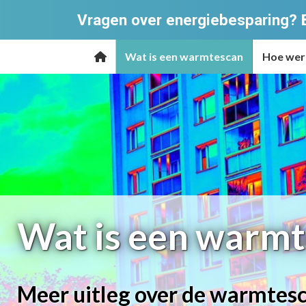
Vragen over energiebesparing?
Wat is een warmtescan
Hoe wer
Wat is een warm
Meer uitleg over de warmtesc