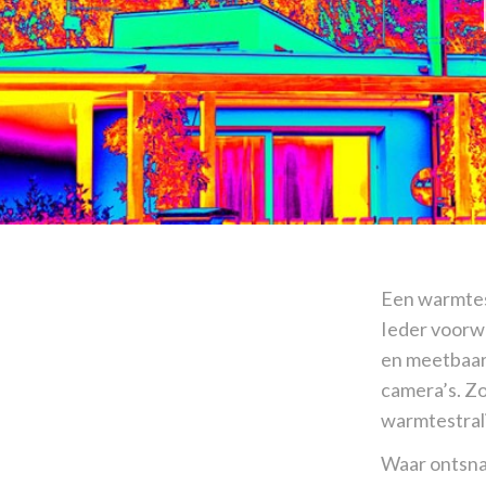
Een warmtes
Ieder voorwe
en meetbaar
camera’s. Zo
warmtestral
Waar ontsna